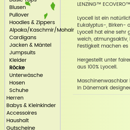
LENZING™ ECOVERO™
Blusen
Pullover
Lyocell ist ein natürli
Hoodies & Zippers
Eukalyptus-, Birken-
Alpaka/Kaschmir/Mohair
Lyocell hat eine sehr
Cardigans
weich, atmungsaktiv, 
Jacken & Mäntel
Festigkeit machen es p
Jumpsuits
Kleider
Hergestellt unter fai
aus 100% Lyocell.
Röcke
Unterwäsche
Maschinenwaschbar b
Hosen
In Dänemark designed 
Schuhe
Herren
Babys & Kleinkinder
Accessoires
Haushalt
Gutscheine