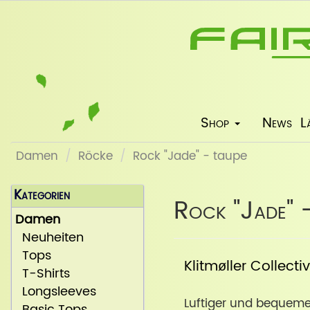
Shop
News
L
Damen
Röcke
Rock "Jade" - taupe
Kategorien
Rock "Jade" 
Damen
Neuheiten
Tops
Klitmøller Collecti
T-Shirts
Longsleeves
Luftiger und bequeme
Basic Tops