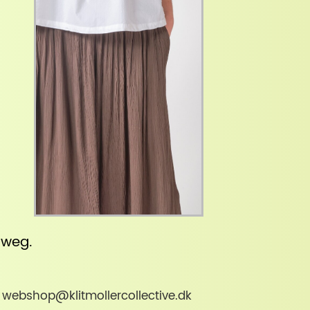
inweg
.
 · webshop@klitmollercollective.dk