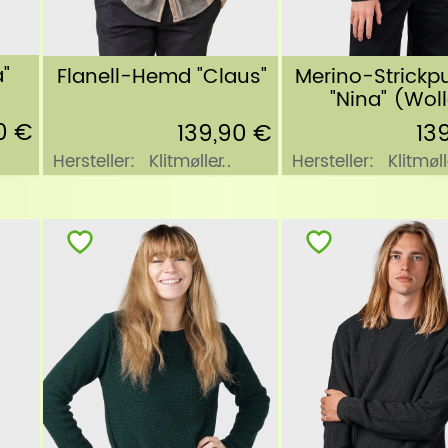
"
Flanell-Hemd "Claus"
Merino-Strickpu
"Nina" (Wol
0 €
139,90 €
13
Hersteller:
Klitmøller
Hersteller:
Klitmøll
Collective
Collective