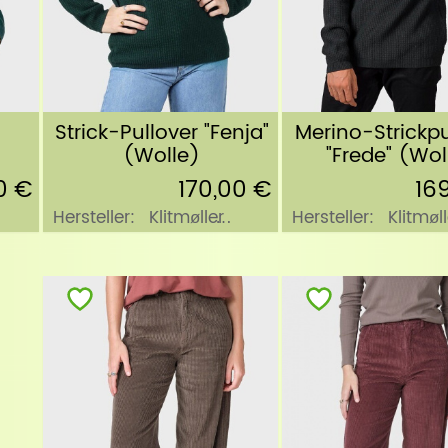
Strick-Pullover "Fenja"
Merino-Strickpu
(Wolle)
"Frede" (Wol
170,00 €
16
0 €
Hersteller:
Klitmøller
Hersteller:
Klitmøll
Collective
Collective