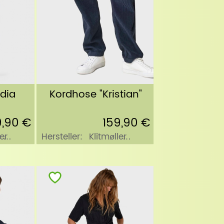
dia
Kordhose "Kristian"
9,90 €
159,90 €
er
Hersteller:
Klitmøller
Collective