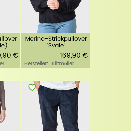
llover
Merino-Strickpullover
le)
"Svale"
9,90 €
169,90 €
er
Hersteller:
Klitmøller
Collective