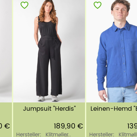
Jumpsuit "Herdis"
Leinen-Hemd "B
0 €
189,90 €
13
Hersteller:
Klitmøller
Hersteller:
Klitmøll