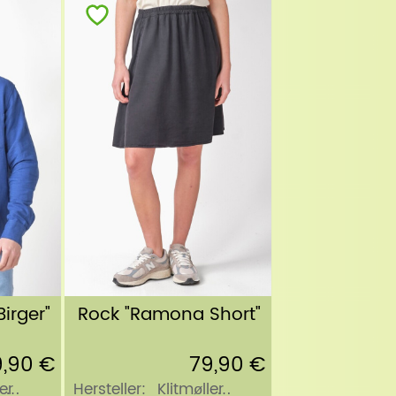
Rock "Ramona Short"
irger"
79,90 €
9,90 €
Hersteller:
Klitmøller
er