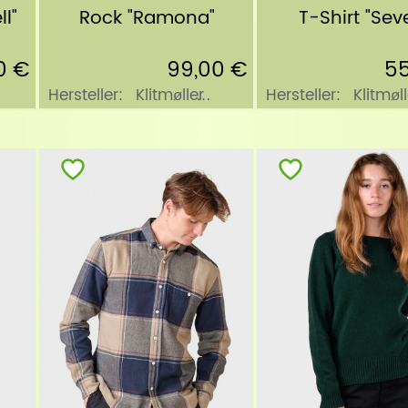
ll"
Rock "Ramona"
T-Shirt "Sev
0 €
99,00 €
55
Hersteller:
Klitmøller
Hersteller:
Klitmøll
Collective
Collective