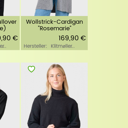
llover
Wollstrick-Cardigan
le)
"Rosemarie"
9,90 €
169,90 €
er
Hersteller:
Klitmøller
Collective