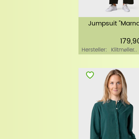
Jumpsuit "Marna
179,9
Hersteller:
Klitmøller
Collective