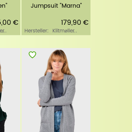
en"
Jumpsuit "Marna"
,00 €
179,90 €
er
Hersteller:
Klitmøller
Collective