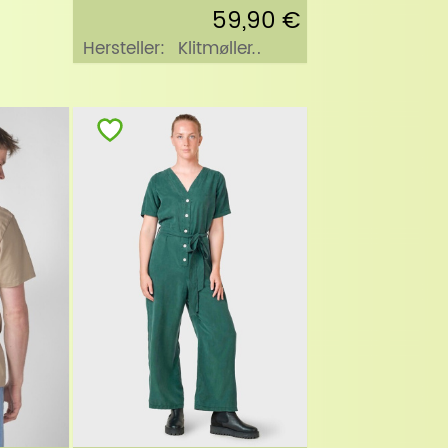
59,90 €
Hersteller:
Klitmøller
Collective