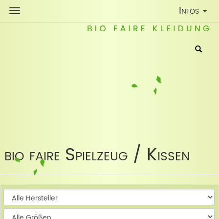
Toggle
Infos
Navigatio
bio faire Spielzeug / Kissen
W
W