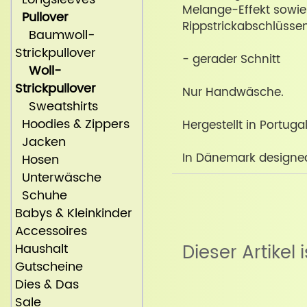
Melange-Effekt sowie
Pullover
Rippstrickabschlüsse
Baumwoll-
Strickpullover
- gerader Schnitt
Woll-
Strickpullover
Nur Handwäsche.
Sweatshirts
Hoodies & Zippers
Hergestellt in Portug
Jacken
In Dänemark designed 
Hosen
Unterwäsche
Schuhe
Babys & Kleinkinder
Accessoires
Haushalt
Dieser Artikel 
Gutscheine
Dies & Das
Sale