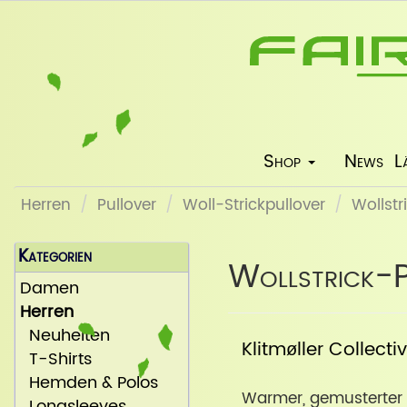
Shop
News
L
Herren
Pullover
Woll-Strickpullover
Wollstr
Kategorien
Wollstrick-P
Damen
Herren
Neuheiten
Klitmøller Collecti
T-Shirts
Hemden & Polos
Warmer, gemusterter S
Longsleeves