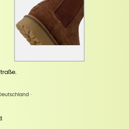
straße
.
Deutschland ·
it