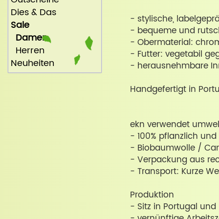
Dies & Das
- stylische, labelgepr
Sale
- bequeme und rutsch
Damen
- Obermaterial: chrom
Herren
- Futter: vegetabil ge
Neuheiten
- herausnehmbare In
Handgefertigt in Port
ekn verwendet umwelt
- 100% pflanzlich und
- Biobaumwolle / Ca
- Verpackung aus rec
- Transport: Kurze W
Produktion
- Sitz in Portugal un
- vernünftige Arbeitsz