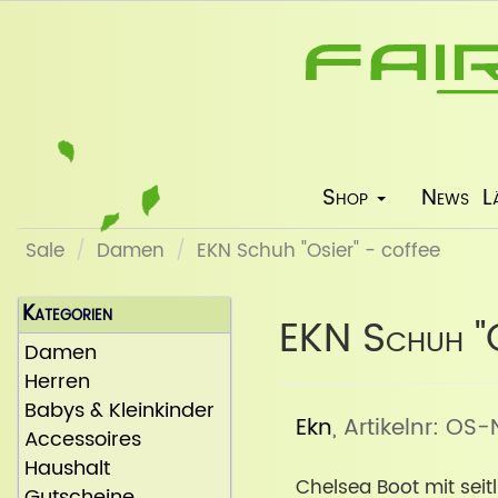
Shop
News
L
Sale
Damen
EKN Schuh "Osier" - coffee
Kategorien
EKN Schuh "O
Damen
Herren
Babys & Kleinkinder
Ekn
, Artikelnr: OS
Accessoires
Haushalt
Chelsea Boot mit seit
Gutscheine