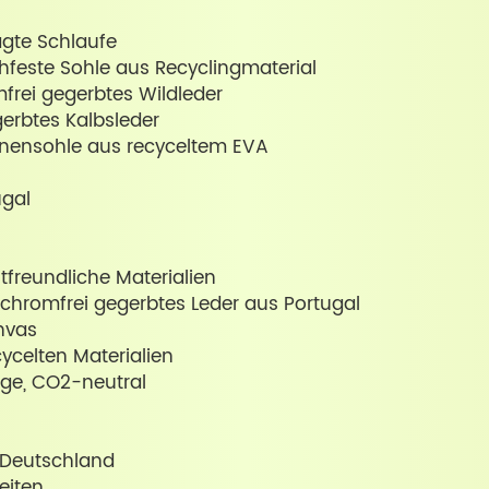
ägte Schlaufe
feste Sohle aus Recyclingmaterial
frei gegerbtes Wildleder
gerbtes Kalbsleder
nensohle aus recyceltem EVA
ugal
freundliche Materialien
 chromfrei gegerbtes Leder aus Portugal
nvas
ycelten Materialien
ege, CO2-neutral
d Deutschland
eiten