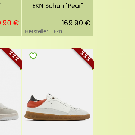
"
EKN Schuh "Pear"
9,90 €
169,90 €
Hersteller:
Ekn
% % %
% % %