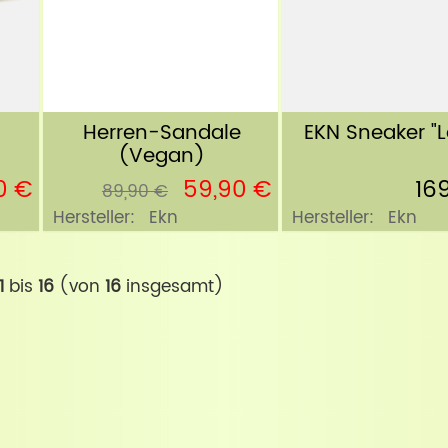
Herren-Sandale
EKN Sneaker "L
(Vegan)
0 €
59,90 €
16
89,90 €
Hersteller:
Ekn
Hersteller:
Ekn
1
bis
16
(von
16
insgesamt)