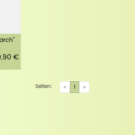
arch"
9,90 €
Seiten:
(current)
«
1
»