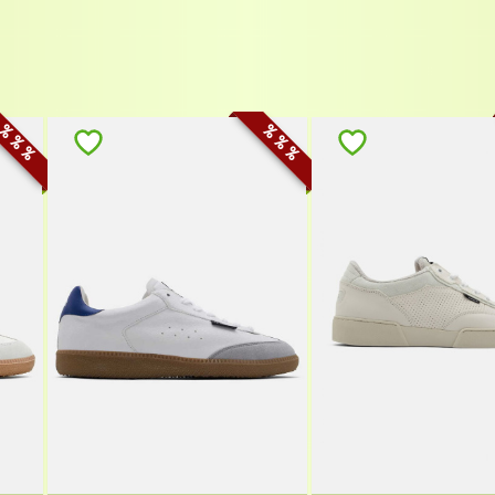
% % %
% % %