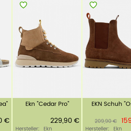
ea"
Ekn "Cedar Pro"
EKN Schuh "Os
0 €
229,90 €
15
209,90 €
Hersteller:
Ekn
Hersteller:
Ekn