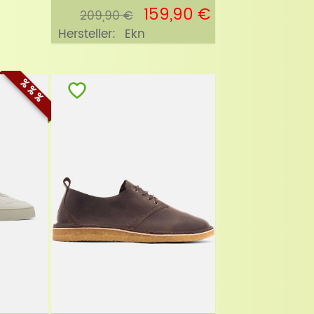
159,90 €
209,90 €
Hersteller:
Ekn
% % %