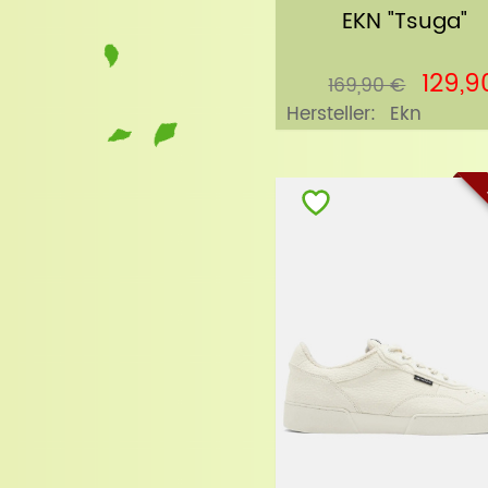
EKN "Tsuga"
129,9
169,90 €
Hersteller:
Ekn