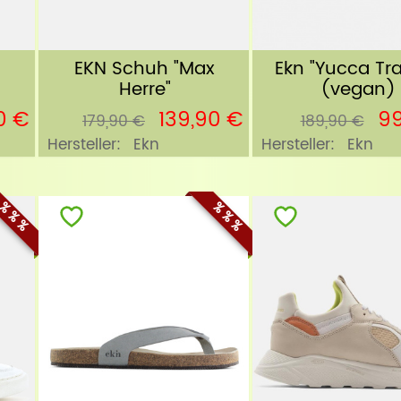
EKN Schuh "Max
Ekn "Yucca Tra
Herre"
(vegan)
0 €
139,90 €
99
179,90 €
189,90 €
Hersteller:
Ekn
Hersteller:
Ekn
% % %
% % %