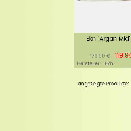
Ekn "Argan Mid"
119,9
179,90 €
Hersteller:
Ekn
angezeigte Produkte: