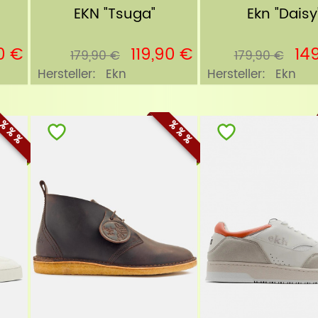
EKN "Tsuga"
Ekn "Daisy
0 €
119,90 €
14
179,90 €
179,90 €
Hersteller:
Ekn
Hersteller:
Ekn
% % %
% % %