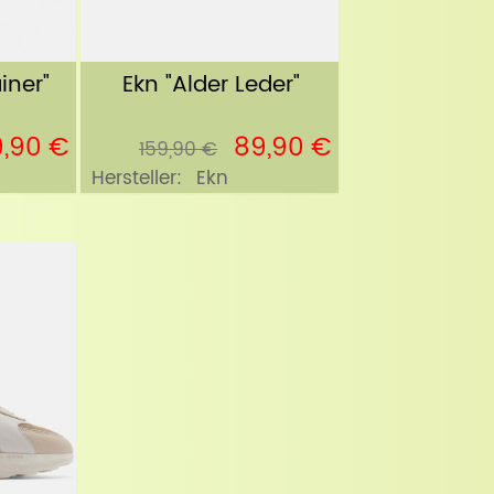
iner"
Ekn "Alder Leder"
,90 €
89,90 €
159,90 €
Hersteller:
Ekn