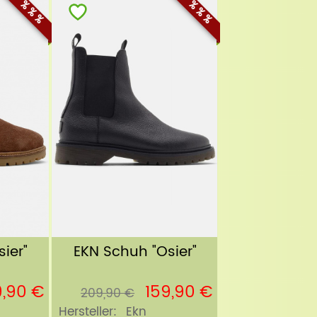
% % %
% % %
EKN Schuh "Osier"
ier"
159,90 €
9,90 €
209,90 €
Hersteller:
Ekn