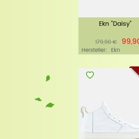
Ekn "Daisy"
99,9
179,90 €
Hersteller:
Ekn