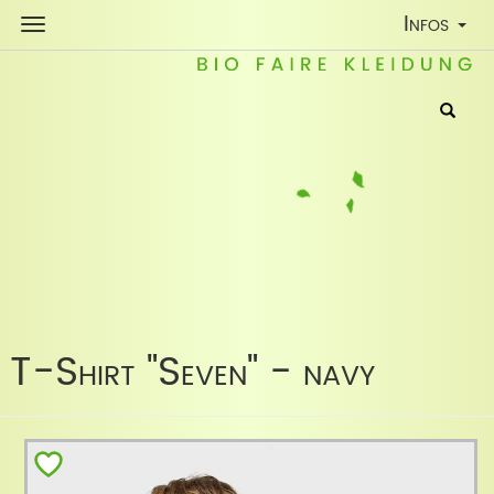
Toggle
Infos
Navigatio
T-Shirt "Seven" - navy