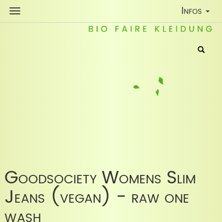
Toggle
Infos
Navigatio
Goodsociety Womens Slim
Jeans (vegan) - raw one
wash