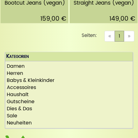
Bootcut Jeans (vegan)
Straight Jeans (vegan)
159,00 €
149,00 €
Seiten:
(curren
«
1
»
Kategorien
Damen
Herren
Babys & Kleinkinder
Accessoires
Haushalt
Gutscheine
Dies & Das
Sale
Neuheiten