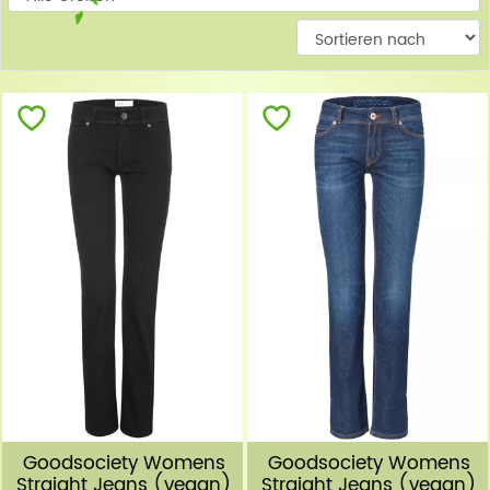
W
Goodsociety Womens
Goodsociety Womens
Straight Jeans (vegan)
Straight Jeans (vegan)