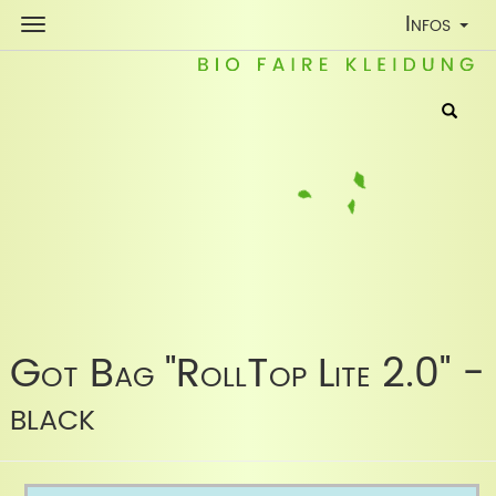
Toggle
Infos
Navigatio
Got Bag "RollTop Lite 2.0" -
black