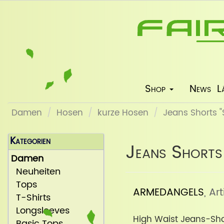
Shop
News
L
Damen
Hosen
kurze Hosen
Jeans Shorts "
Kategorien
Jeans Shorts 
Damen
Neuheiten
Tops
ARMEDANGELS
, Ar
T-Shirts
Longsleeves
High Waist Jeans-Sho
Basic Tops