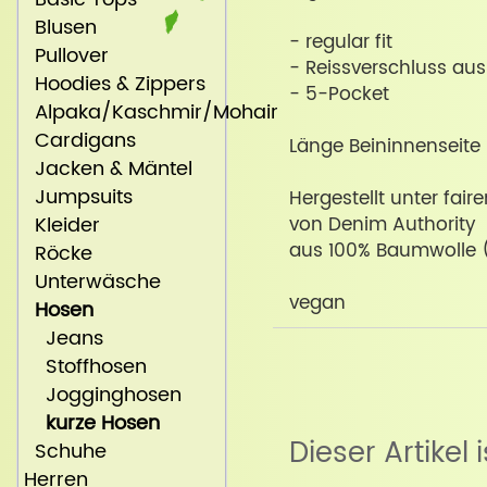
Blusen
- regular fit
Pullover
- Reissverschluss aus
Hoodies & Zippers
- 5-Pocket
Alpaka/Kaschmir/Mohair
Cardigans
Länge Beininnenseite
Jacken & Mäntel
Jumpsuits
Hergestellt unter fai
Kleider
von Denim Authority
aus 100% Baumwolle (
Röcke
Unterwäsche
vegan
Hosen
Jeans
Stoffhosen
Jogginghosen
kurze Hosen
Dieser Artikel 
Schuhe
Herren