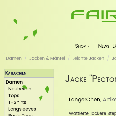
Shop
News
L
Damen
Jacken & Mäntel
Leichte Jacken
J
Kategorien
Jacke "Pecto
Damen
Neuheiten
Tops
LangerChen
, Arti
T-Shirts
Longsleeves
Wattierte, lockere St
Basic Tops