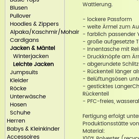
Wattierung.
Blusen
Pullover
- lockere Passform
Hoodies & Zippers
- weite Ärmel zum A
Alpaka/Kaschmir/Mohair
- farblich passender 
Cardigans
- große aufgesetzte 
Jacken & Mäntel
- Innentasche mit Re
Winterjacken
- Druckknöpfe am Är
Leichte Jacken
- abgerundete Schlitze
- Rückenteil länger al
Jumpsuits
- Belüftungsösen un
Kleider
- gesticktes LangerC
Röcke
Rückenteil
Unterwäsche
- PFC-freies, wasser
Hosen
Schuhe
Fertigung erfolgt unt
Herren
Produktionsstätte vo
Babys & Kleinkinder
Material:
Accessoires
100% Polyester (recyc