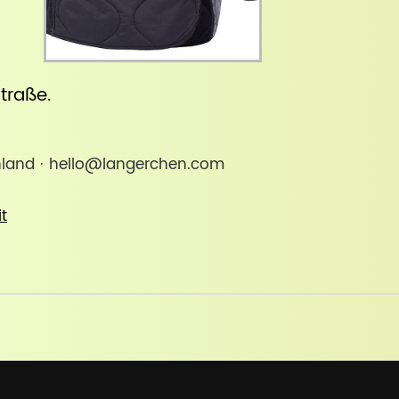
straße
.
chland · hello@langerchen.com
it