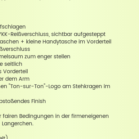
ufschlagen
YKK-Reißverschluss, sichtbar aufgesteppt
Taschen + kleine Handytasche im Vorderteil
ißverschluss
melsaum zum enger stellen
 seitlich
s Vorderteil
ter dem Arm
hen "Ton-sur-Ton"-Logo am Stehkragen im
abstoßendes Finish
er fairen Bedingungen in der firmeneigenen
n Langerchen.
elt)