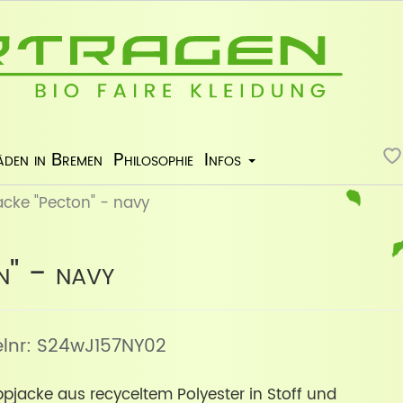
äden in Bremen
Philosophie
Infos
acke "Pecton" - navy
n" - navy
kelnr: S24wJ157NY02
eppjacke aus recyceltem Polyester in Stoff und