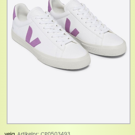
veja
, Artikelnr: CP0503493