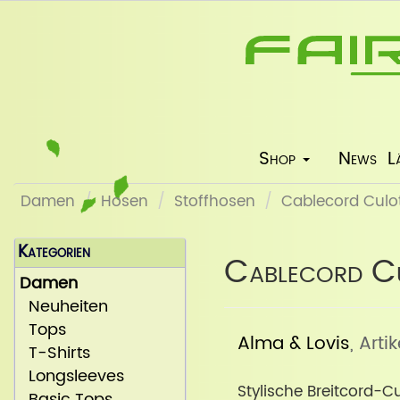
Shop
News
L
Damen
Hosen
Stoffhosen
Cablecord Culott
Kategorien
Cablecord Cu
Damen
Neuheiten
Tops
Alma & Lovis
, Arti
T-Shirts
Longsleeves
Stylische Breitcord-
Basic Tops