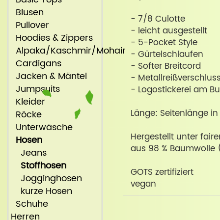
Blusen
- 7/8 Culotte
Pullover
- leicht ausgestellt
Hoodies & Zippers
- 5-Pocket Style
Alpaka/Kaschmir/Mohair
- Gürtelschlaufen
Cardigans
- Softer Breitcord
Jacken & Mäntel
- Metallreißverschlus
Jumpsuits
- Logostickerei am B
Kleider
Länge: Seitenlänge i
Röcke
Unterwäsche
Hergestellt unter fai
Hosen
aus 98 % Baumwolle (
Jeans
Stoffhosen
GOTS zertifiziert
Jogginghosen
vegan
kurze Hosen
Schuhe
Herren