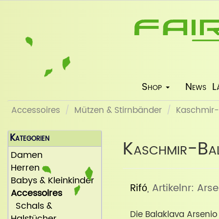
Shop
News
L
Accessoires
Mützen & Stirnbänder
Kaschmir-B
Kategorien
Kaschmir-Bal
Damen
Herren
Babys & Kleinkinder
Rifó
, Artikelnr: Ars
Accessoires
Schals &
Die Balaklava Arsenio
Halstücher