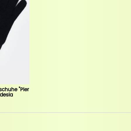
chuhe "Pier
rdesia