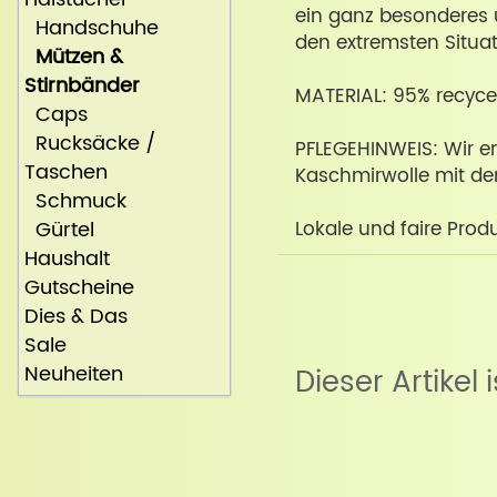
ein ganz besonderes 
Handschuhe
den extremsten Situa
Mützen &
Stirnbänder
MATERIAL: 95% recycel
Caps
Rucksäcke /
PFLEGEHINWEIS: Wir e
Taschen
Kaschmirwolle mit der
Schmuck
Gürtel
Lokale und faire Produk
Haushalt
Gutscheine
Dies & Das
Sale
Neuheiten
Dieser Artikel 