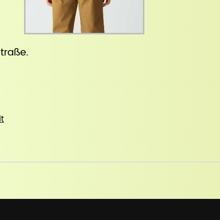
straße
.
it