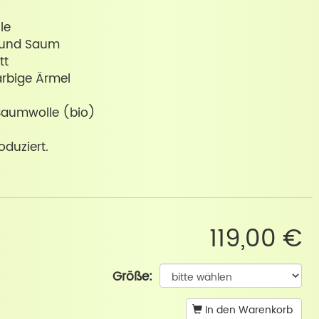
le
 und Saum
tt
arbige Ärmel
 Baumwolle (bio)
oduziert.
119,00 €
Größe:
In den Warenkorb