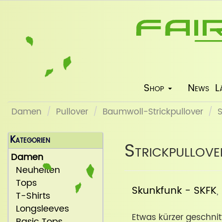
Shop
News
L
Damen
Pullover
Baumwoll-Strickpullover
S
Kategorien
Strickpullover
Damen
Neuheiten
Tops
Skunkfunk - SKFK
,
T-Shirts
Longsleeves
Etwas kürzer geschnitt
Basic Tops