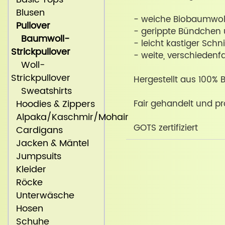
Blusen
- weiche Biobaumwol
Pullover
- gerippte Bündchen
Baumwoll-
- leicht kastiger Schni
Strickpullover
- weite, verschiedenf
Woll-
Strickpullover
Hergestellt aus 100%
Sweatshirts
Hoodies & Zippers
Fair gehandelt und pr
Alpaka/Kaschmir/Mohair
GOTS zertifiziert
Cardigans
Jacken & Mäntel
Jumpsuits
Kleider
Röcke
Unterwäsche
Hosen
Schuhe