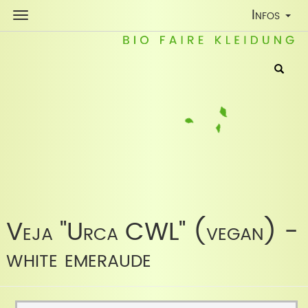
Toggle
Infos
Navigatio
Veja "Urca CWL" (vegan) -
white emeraude