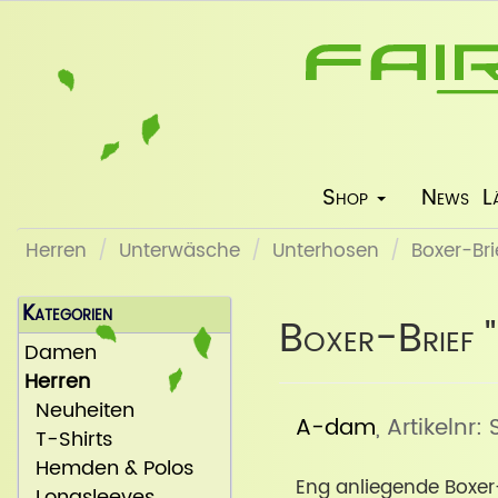
Shop
News
L
Herren
Unterwäsche
Unterhosen
Boxer-Bri
Kategorien
Boxer-Brief 
Damen
Herren
Neuheiten
A-dam
, Artikelnr
T-Shirts
Hemden & Polos
Eng anliegende Boxer-
Longsleeves