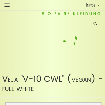
Toggle
Infos
Navigatio
Veja "V-10 CWL" (vegan) -
full white