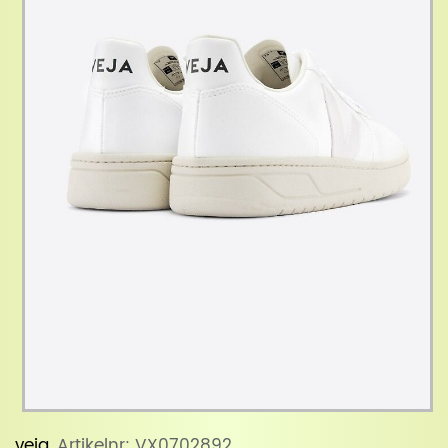
veja
, Artikelnr: VX0702892