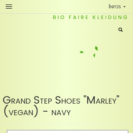
Toggle
Infos
Navigatio
Grand Step Shoes "Marley"
(vegan) - navy