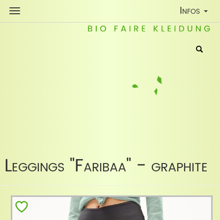
Toggle
Infos
Navigatio
Leggings "Faribaa" - graphite