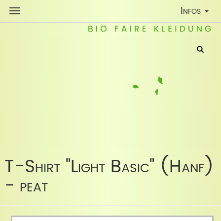
Toggle
Infos
Navigatio
T-Shirt "Light Basic" (Hanf)
- peat