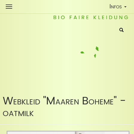
Toggle
Infos
Navigatio
Webkleid "Maaren Boheme" -
oatmilk