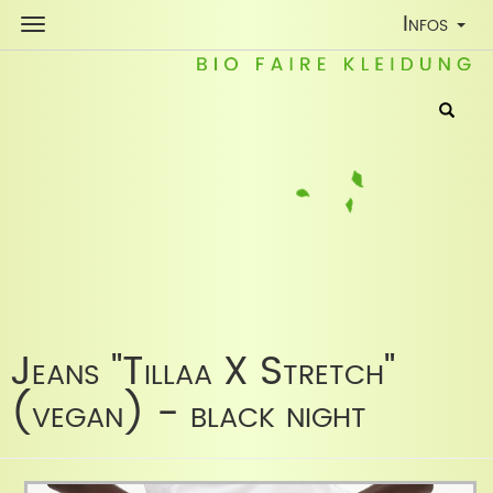
Toggle
Infos
Navigatio
Jeans "Tillaa X Stretch"
(vegan) - black night