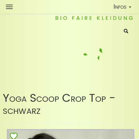
Toggle
Infos
Navigatio
Yoga Scoop Crop Top -
schwarz