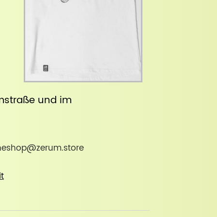
straße
und im
nlineshop@zerum.store
it