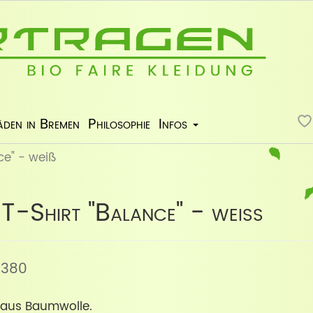
äden in Bremen
Philosophie
Infos
e" - weiß
T-Shirt "Balance" - weiß
13380
 aus Baumwolle.