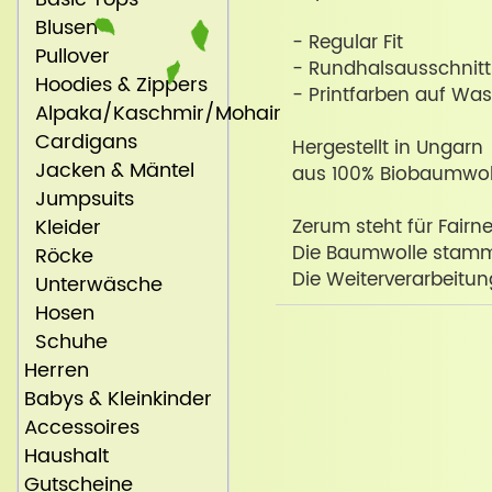
Blusen
- Regular Fit
Pullover
- Rundhalsausschnitt
Hoodies & Zippers
- Printfarben auf Was
Alpaka/Kaschmir/Mohair
Cardigans
Hergestellt in Ungarn
Jacken & Mäntel
aus 100% Biobaumwol
Jumpsuits
Kleider
Zerum steht für Fair
Die Baumwolle stammt
Röcke
Die Weiterverarbeitun
Unterwäsche
Hosen
Schuhe
Herren
Babys & Kleinkinder
Accessoires
Haushalt
Gutscheine