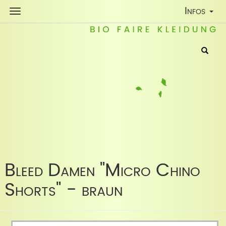
Toggle
Infos
Navigatio
Bleed Damen "Micro Chino
Shorts" - braun