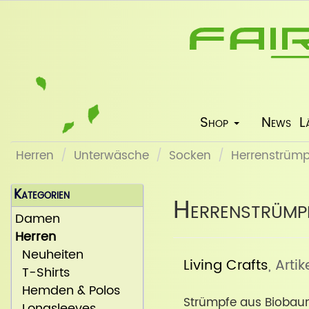
Shop
News
L
Herren
Unterwäsche
Socken
Herrenstrümpf
Kategorien
Herrenstrümp
Damen
Herren
Neuheiten
Living Crafts
, Arti
T-Shirts
Hemden & Polos
Strümpfe aus Biobau
Longsleeves