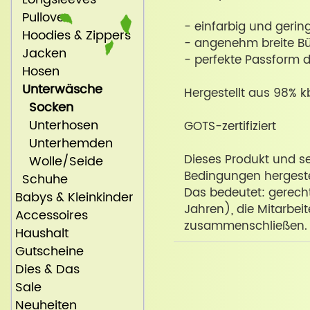
Pullover
- einfarbig und gering
Hoodies & Zippers
- angenehm breite B
Jacken
- perfekte Passform 
Hosen
Unterwäsche
Hergestellt aus 98% 
Socken
Unterhosen
GOTS-zertifiziert
Unterhemden
Dieses Produkt und se
Wolle/Seide
Bedingungen hergestel
Schuhe
Das bedeutet: gerecht
Babys & Kleinkinder
Jahren), die Mitarbei
Accessoires
zusammenschließen.
Haushalt
Gutscheine
Dies & Das
Sale
Neuheiten