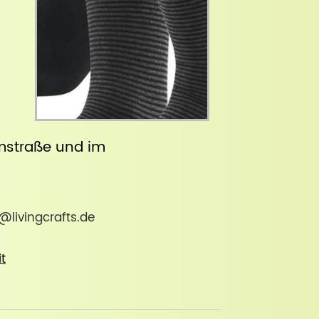
straße
und im
e@livingcrafts.de
it