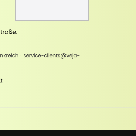
straße
.
ankreich · service-clients@veja-
it