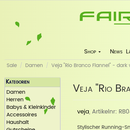
Shop
News
L
Sale
Damen
Veja "Rio Branco Flannel" - dark
Kategorien
Veja "Rio Bra
Damen
Herren
Babys & Kleinkinder
veja
, Artikelnr: R
Accessoires
Haushalt
Stylischer Running-Sn
Gutscheine