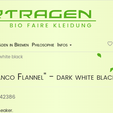
äden in Bremen
Philosophie
Infos
 white black
nco Flannel" - dark white blac
B042386
eaker.