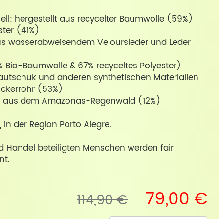
ell: hergestellt aus recycelter Baumwolle (59%)
ster (41%)
aus wasserabweisendem Veloursleder und Leder
% Bio-Baumwolle & 67% recyceltes Polyester)
autschuk und anderen synthetischen Materialien
uckerrohr (53%)
i aus dem Amazonas-Regenwald (12%)
n, in der Region Porto Alegre.
d Handel beteiligten Menschen werden fair
nt.
79,00 €
114,90 €