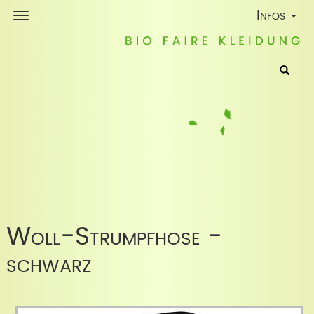
Toggle
Infos
Navigatio
Woll-Strumpfhose -
schwarz