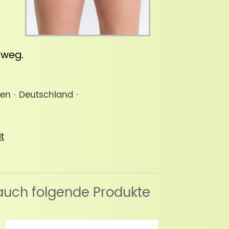
inweg
.
men · Deutschland ·
it
auch folgende Produkte