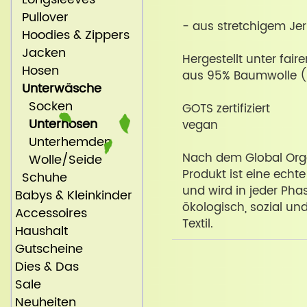
Pullover
- aus stretchigem Je
Hoodies & Zippers
Jacken
Hergestellt unter fair
Hosen
aus 95% Baumwolle (
Unterwäsche
Socken
GOTS zertifiziert
Unterhosen
vegan
Unterhemden
Nach dem Global Organ
Wolle/Seide
Produkt ist eine echt
Schuhe
und wird in jeder Pha
Babys & Kleinkinder
ökologisch, sozial un
Accessoires
Textil.
Haushalt
Gutscheine
Dies & Das
Sale
Neuheiten