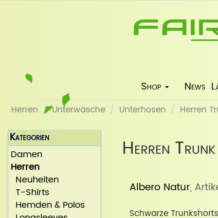
Shop
News
L
Herren
Unterwäsche
Unterhosen
Herren T
Kategorien
Herren Trunk
Damen
Herren
Neuheiten
Albero Natur
, Artik
T-Shirts
Hemden & Polos
Schwarze Trunkshorts
Longsleeves