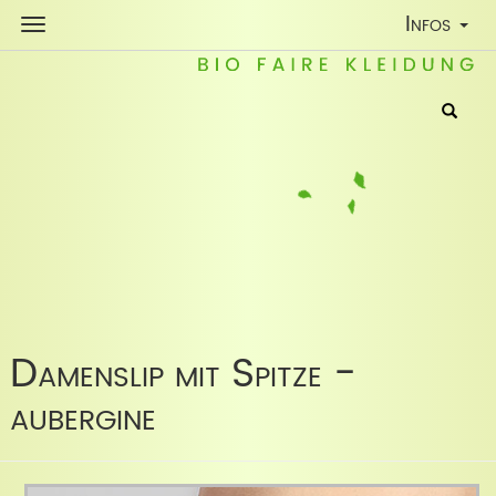
Toggle
Infos
Navigatio
Damenslip mit Spitze -
aubergine