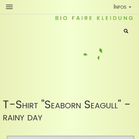
Toggle
Infos
Navigatio
T-Shirt "Seaborn Seagull" -
rainy day