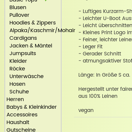
Blusen
- Luftiges Kurzarm-Sh
Pullover
- Leichter U-Boot Aus
Hoodies & Zippers
- Leicht überschnitte
Alpaka/Kaschmir/Mohair
- Kleines Print Logo 
Cardigans
- Feiner, leichter Lei
Jacken & Mäntel
- Leger Fit
Jumpsuits
- Gerader Schnitt
Kleider
- atmungsaktiver Stof
Röcke
Länge: In Größe S ca
Unterwäsche
Hosen
Hergestellt unter fai
Schuhe
aus 100% Leinen
Herren
Babys & Kleinkinder
vegan
Accessoires
Haushalt
Gutscheine