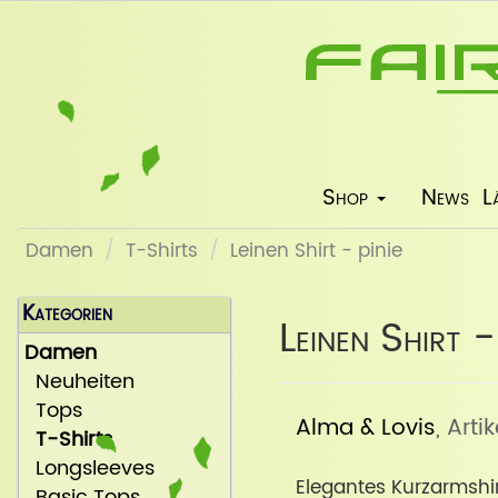
Shop
News
L
Damen
T-Shirts
Leinen Shirt - pinie
Kategorien
Leinen Shirt - 
Damen
Neuheiten
Tops
Alma & Lovis
, Arti
T-Shirts
Longsleeves
Elegantes Kurzarmshir
Basic Tops