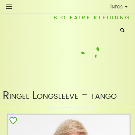
Toggle
Infos
Navigatio
Ringel Longsleeve - tango