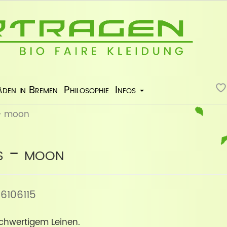
äden in Bremen
Philosophie
Infos
 - moon
s - moon
 26106115
ochwertigem Leinen.