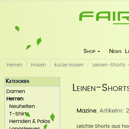
Shop
News
L
Herren
Hosen
kurze Hosen
Leinen-Shorts
Kategorien
Leinen-Short
Damen
Herren
Neuheiten
Mazine
, Artikelnr:
T-Shirts
Hemden & Polos
Leichte Shorts aus h
Longsleeves