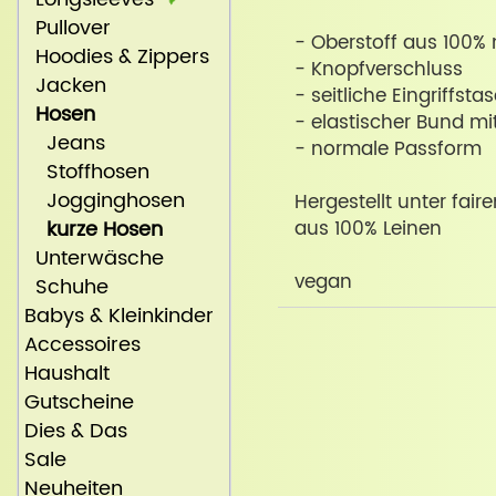
Pullover
- Oberstoff aus 100% 
Hoodies & Zippers
- Knopfverschluss
Jacken
- seitliche Eingriffst
Hosen
- elastischer Bund mi
Jeans
- normale Passform
Stoffhosen
Jogginghosen
Hergestellt unter fair
kurze Hosen
aus 100% Leinen
Unterwäsche
vegan
Schuhe
Babys & Kleinkinder
Accessoires
Haushalt
Gutscheine
Dies & Das
Sale
Neuheiten