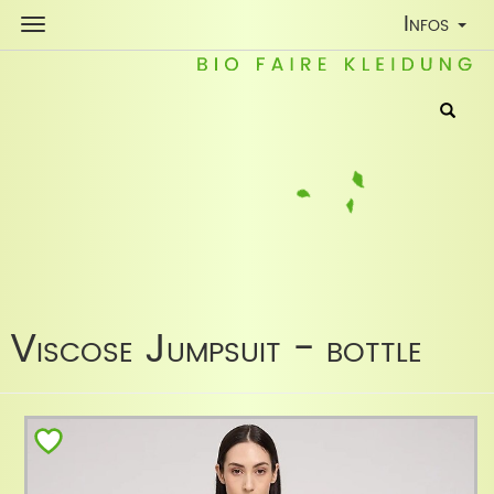
Toggle
Infos
Navigatio
Viscose Jumpsuit - bottle