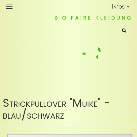
Toggle
Infos
Navigatio
Strickpullover "Muike" -
blau/schwarz