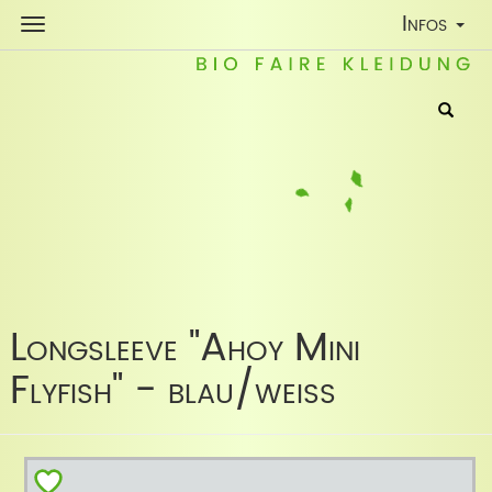
Toggle
Infos
Navigatio
Longsleeve "Ahoy Mini
Flyfish" - blau/weiß