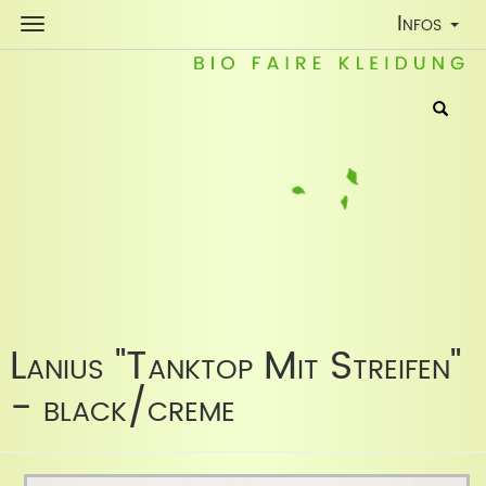
Toggle
Infos
Navigatio
Lanius "Tanktop Mit Streifen"
- black/creme