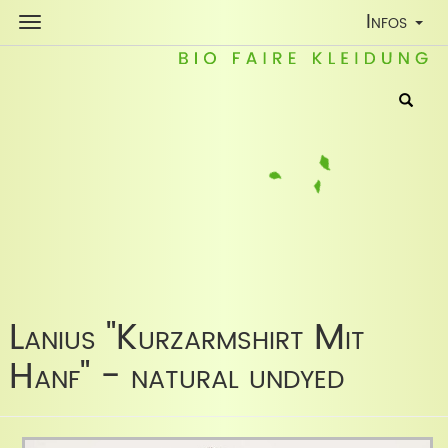
Toggle
Infos
Navigatio
Lanius "Kurzarmshirt Mit
Hanf" - natural undyed