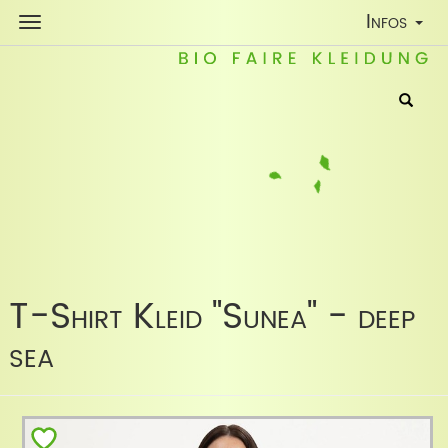
Toggle
Infos
Navigatio
T-Shirt Kleid "Sunea" - deep
sea