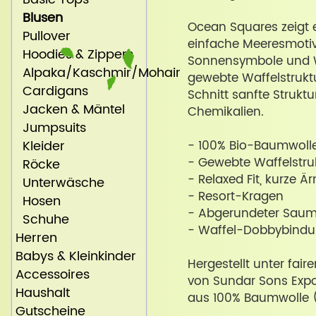
Blusen
Ocean Squares zeigt 
Pullover
einfache Meeresmotiv
Hoodies & Zippers
Sonnensymbole und We
Alpaka/Kaschmir/Mohair
gewebte Waffelstruktu
Cardigans
Schnitt sanfte Strukt
Jacken & Mäntel
Chemikalien.
Jumpsuits
Kleider
- 100% Bio-Baumwoll
- Gewebte Waffelstru
Röcke
- Relaxed Fit, kurze Ä
Unterwäsche
- Resort-Kragen
Hosen
- Abgerundeter Saum
Schuhe
- Waffel-Dobbybindun
Herren
Babys & Kleinkinder
Hergestellt unter fai
Accessoires
von Sundar Sons Expo
Haushalt
aus 100% Baumwolle 
Gutscheine