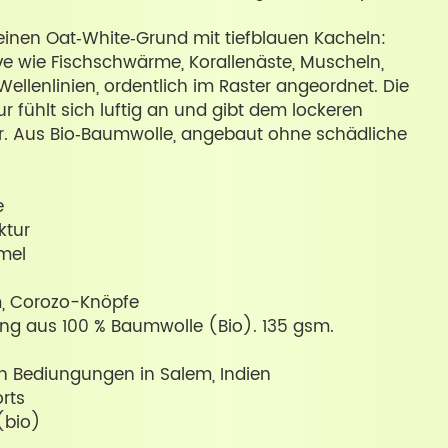
einen Oat‑White‑Grund mit tiefblauen Kacheln:
e wie Fischschwärme, Korallenäste, Muscheln,
llenlinien, ordentlich im Raster angeordnet. Die
r fühlt sich luftig an und gibt dem lockeren
ur. Aus Bio‑Baumwolle, angebaut ohne schädliche
e
ktur
rmel
, Corozo-Knöpfe
g aus 100 % Baumwolle (Bio). 135 gsm.
ren Bediungungen in Salem, Indien
rts
(bio)