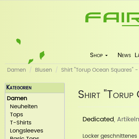
Shop
News
L
Damen
Blusen
Shirt "Torup Ocean Squares" -
Kategorien
Shirt "Torup
Damen
Neuheiten
Tops
Dedicated
, Artikel
T-Shirts
Longsleeves
Locker geschnittenes
Basic Tops