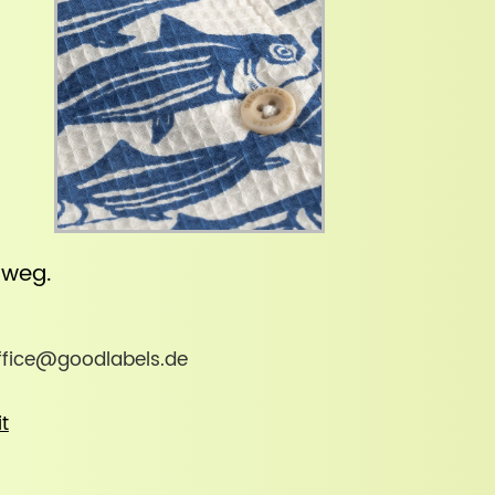
inweg
.
office@goodlabels.de
it