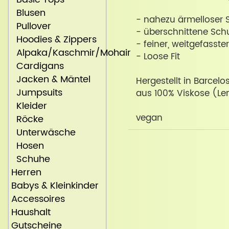
Blusen
- nahezu ärmelloser S
Pullover
- überschnittene Schu
Hoodies & Zippers
- feiner, weitgefasst
Alpaka/Kaschmir/Mohair
- Loose Fit
Cardigans
Jacken & Mäntel
Hergestellt in Barcelo
Jumpsuits
aus 100% Viskose (L
Kleider
vegan
Röcke
Unterwäsche
Hosen
Schuhe
Herren
Babys & Kleinkinder
Accessoires
Haushalt
Gutscheine