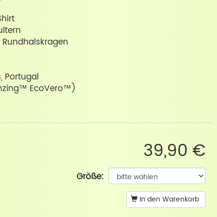
hirt
ltern
er Rundhalskragen
s, Portugal
enzing™ EcoVero™)
39,90 €
Größe:
In den Warenkorb