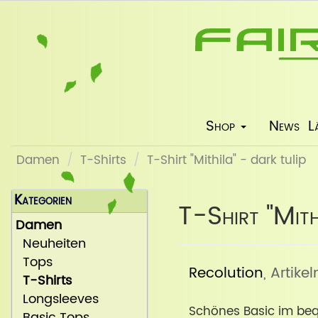
Shop
News
L
Damen
T-Shirts
T-Shirt "Mithila" - dark tulip
Kategorien
T-Shirt "Mith
Damen
Neuheiten
Tops
Recolution
, Artikel
T-Shirts
Longsleeves
Schönes Basic im beq
Basic Tops