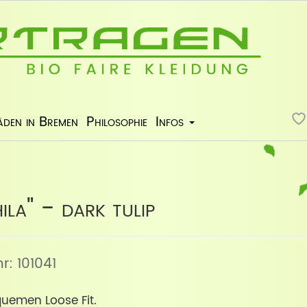
äden in Bremen
Philosophie
Infos
ila" - dark tulip
nr: 101041
uemen Loose Fit.