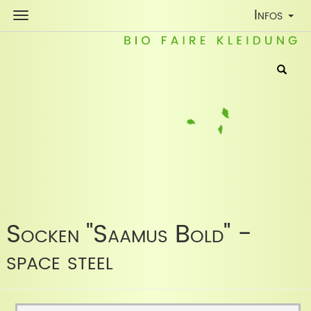
Toggle
Infos
Navigatio
Socken "Saamus Bold" -
space steel