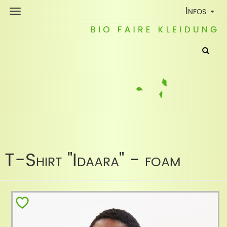
Toggle
Infos
Navigatio
T-Shirt "Idaara" - foam