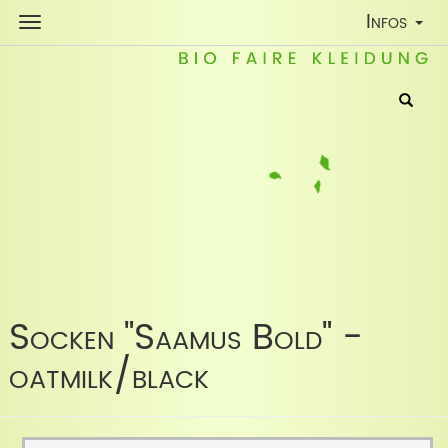
Toggle
Infos
Navigatio
Socken "Saamus Bold" -
oatmilk/black