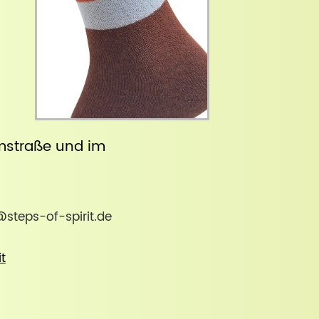
straße
und im
@steps-of-spirit.de
it