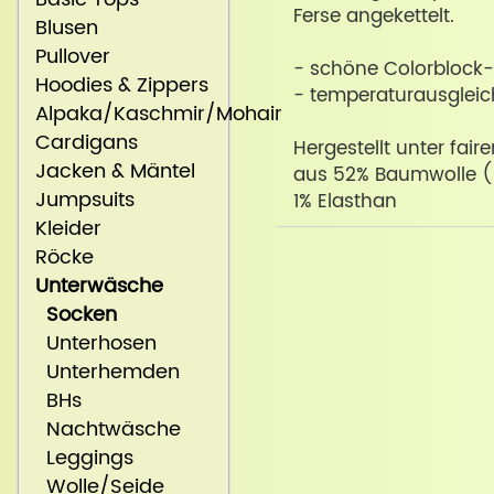
Ferse angekettelt.
Blusen
Pullover
- schöne Colorblock
Hoodies & Zippers
- temperaturausglei
Alpaka/Kaschmir/Mohair
Cardigans
Hergestellt unter fair
Jacken & Mäntel
aus 52% Baumwolle (b
Jumpsuits
1% Elasthan
Kleider
Röcke
Unterwäsche
Socken
Unterhosen
Unterhemden
BHs
Nachtwäsche
Leggings
Wolle/Seide