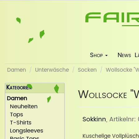
Shop
News
L
Damen
Unterwäsche
Socken
Wollsocke "W
Kategorien
Wollsocke "W
Damen
Neuheiten
Tops
Sokkinn
, Artikelnr:
T-Shirts
Longsleeves
Kuschelige Vollplüsc
Basic Tops