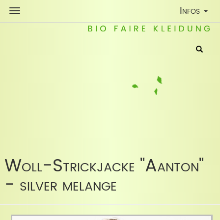
Toggle
Infos
Navigatio
Woll-Strickjacke "Aanton"
- silver melange