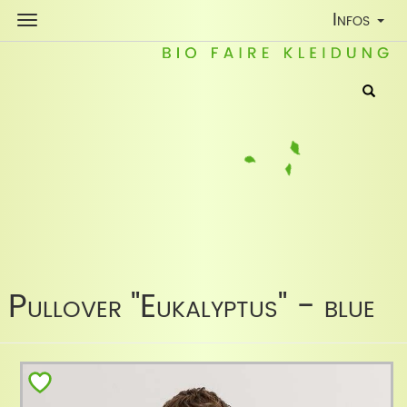
Toggle
Infos
Navigatio
Pullover "Eukalyptus" - blue